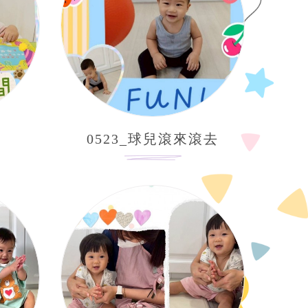
0523_球兒滾來滾去