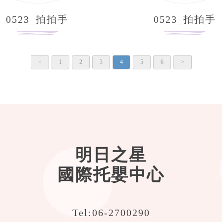
0523_拍拍手
0523_拍拍手
<
1
2
3
4
5
6
>
明日之星
國際托嬰中心
Tel:
06-2700290