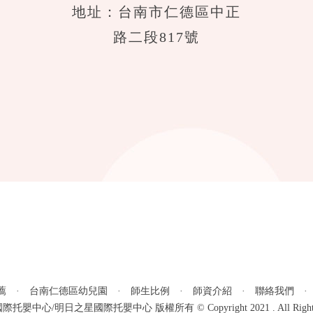
地址：台南市仁德區中正
路二段817號
薦
·
台南仁德區幼兒園
·
師生比例
·
師資介紹
·
聯絡我們
嬰中心/明日之星國際托嬰中心 版權所有 © Copyright 2021 . All Rights R