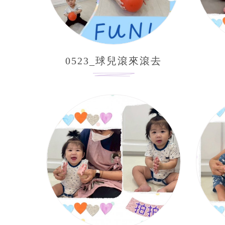
0523_球兒滾來滾去