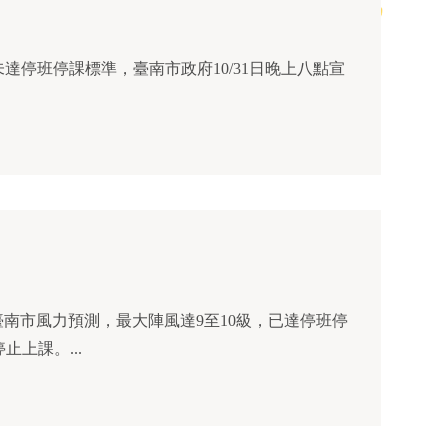
未達停班停課標準，臺南市政府10/31日晚上八點宣
臺南市風力預測，最大陣風達9至10級，已達停班停
止上課。...