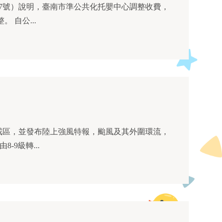
原平均⽉費不得⾼於新臺幣1萬8,800元整，更正為平均⽉費不得⾼於新臺幣1萬9,415元整。 自公...
戒區，並發布陸上強風特報，颱風及其外圍環流，
-9級轉...