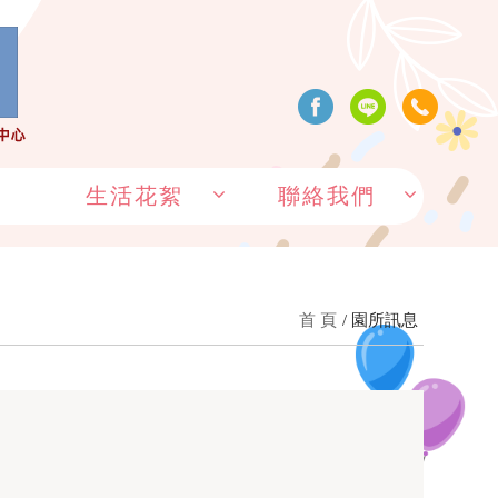
生活花絮
聯絡我們
首 頁
園所訊息