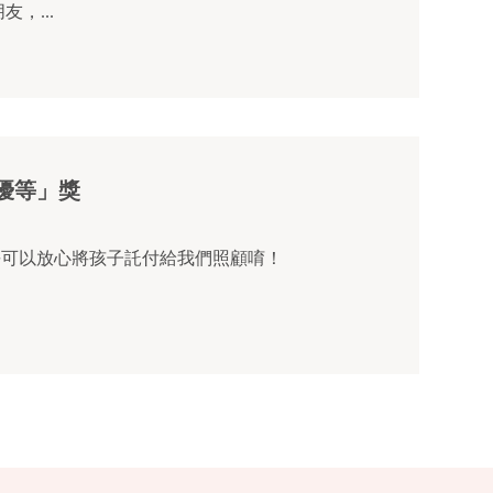
，...
優等」獎
中心 及 明日之星托嬰中心 榮獲台南市托嬰中心評鑑「優等」獎唷！ 家長可以放心將孩子託付給我們照顧唷！