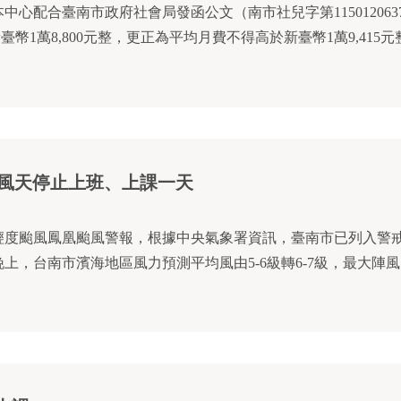
日 颱風天停止上班、上課一天
輕度颱風鳳凰颱風警報，根據中央氣象署資訊，臺南市已列入警
日)晚上，台南市濱海地區風力預測平均風由5-6級轉6-7級，最大陣風由8