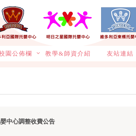
校園公佈欄
教學&師資介紹
友站連結
托嬰中⼼調整收費公告