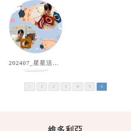
202407_星星活動分享
<
1
2
3
4
5
6
維多利亞